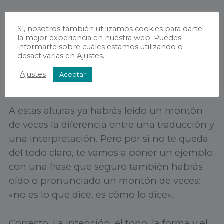
Sí, nosotros también utilizamos cookies para darte
la mejor experiencia en nuestra web. Puedes
informarte sobre cuáles estamos utilizando o
desactivarlas en Ajustes.
Ajustes
Aceptar
Servicios de interpretación
A estas alturas ya habrás leído un montón
de veces la diferencia entre una traducción y
una interpretación. Pero por si no te queda
del todo claro, te vamos a poner un ejemplo
con una frase que seguro también habrás
oído o pronunciado un montón de veces:
«no es lo que dice, es cómo lo dice».
Correcto. La intención, el tono, la forma y el