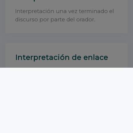
Interpretación una vez terminado el
discurso por parte del orador.
Interpretación de enlace
Para reuniones comerciales, visitas o
ferias profesionales.
Interpretación susurrada
El chuchotage o interpretación