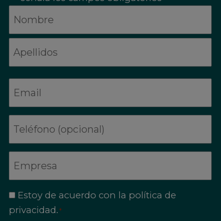
Nombre
*
Nombre
Apellidos
Email
*
Teléfono
Razón
social
Estoy de acuerdo con la
política de
Consentimiento
privacidad
.
*
*