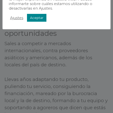
informarte sobre cuáles estamos utilizando o
desactivarlas en Ajustes.
Ajustes
Aceptar
No pierdas más
oportunidades
Sales a competir a mercados
internacionales, contra proveedores
asiáticos y americanos, además de los
locales del país de destino.
Llevas años adaptando tu producto,
puliendo tu servicio, consiguiendo la
financiación, mareado por la burocracia
local y la de destino, formando a tu equipo y
soportando a agoreros que dicen que estás