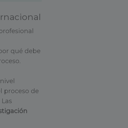
ernacional
rofesional
por qué debe
roceso.
nivel
el proceso de
 Las
stigación