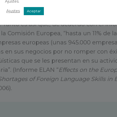
Ajustes.
uencias económicas desastrosas para u
Ajustes
Aceptar
lir de sus fronteras y lanzarse al mercad
. Tanto es así que, de acuerdo con el in
 la Comisión Europea, “hasta un 11% de l
resas europeas (unas 945.000 empresas
as en sus negocios por no romper con éxi
üísticas que se les presentan en su activ
ria”. (Informe ELAN “
Effects on the Euro
hortages of Foreign Language Skills in 
006).