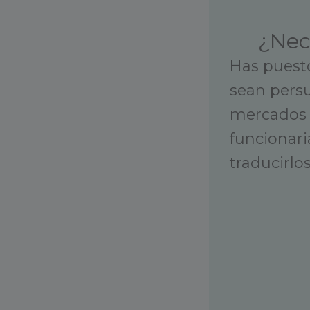
¿Nec
Has puesto
sean persu
mercados 
funcionari
traducirlos