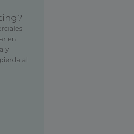
ting?
rciales
ar en
a y
pierda al