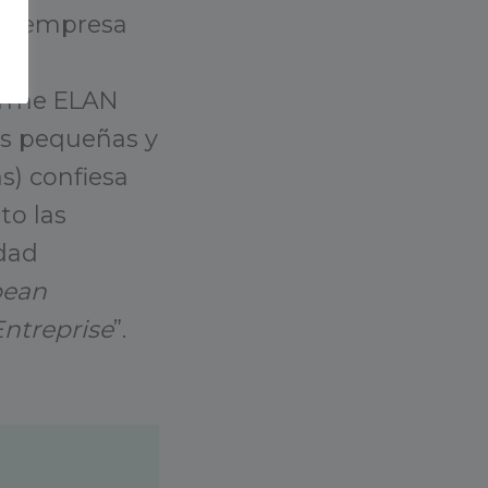
na empresa
o
forme ELAN
as pequeñas y
) confiesa
to las
idad
pean
Entreprise
”.