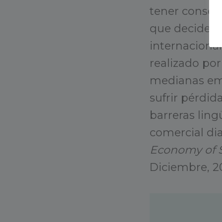
tener consec
que decide sa
internacional
realizado por
medianas emp
sufrir pérdid
barreras ling
comercial dia
Economy of S
Diciembre, 2