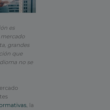
ión es
l mercado
ta, grandes
ción que
 idioma no se
mercado
tes
ormativas
, la