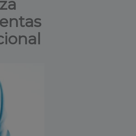
za
ventas
ional