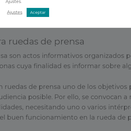
Ajustes.
Ajustes
Aceptar
ra ruedas de prensa
sa son actos informativos organizados p
nas cuya finalidad es informar sobre al
 ruedas de prensa uno de los objetivos p
audiencia posible. Por ello, se convocan 
lidades, necesitando uno o varios intérp
el buen funcionamiento en la rueda de p