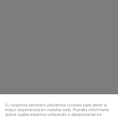
Sí, nosotros también utilizamos cookies para darte la
mejor experiencia en nuestra web. Puedes informarte
sobre cuáles estamos utilizando o desactivarlas en