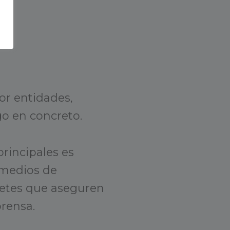
or entidades,
go en concreto.
rincipales es
a medios de
retes que aseguren
rensa.