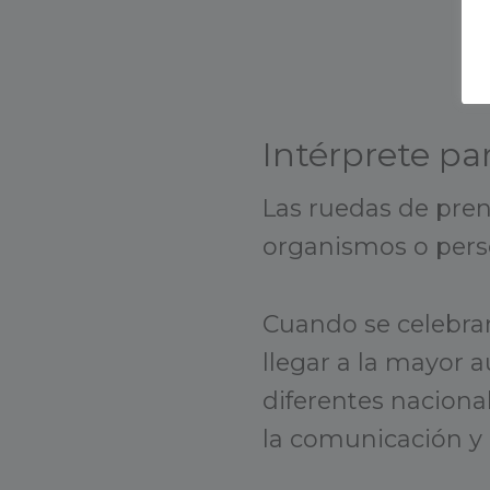
Intérprete pa
Las ruedas de pren
organismos o perso
Cuando se celebran
llegar a la mayor 
diferentes naciona
la comunicación y 