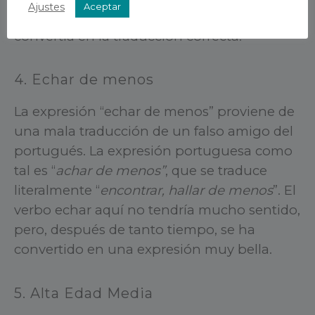
Ajustes
Aceptar
el parecido de la palabra con “
Brujas
” lo
convertía en la traducción correcta.
4. Echar de menos
La expresión “echar de menos” proviene de
una mala traducción de un falso amigo del
portugués. La expresión portuguesa como
tal es “
achar de menos”
, que se traduce
literalmente “
encontrar, hallar de menos
”. El
verbo echar aquí no tendría mucho sentido,
pero, después de tanto tiempo, se ha
convertido en una expresión muy bella.
5. Alta Edad Media