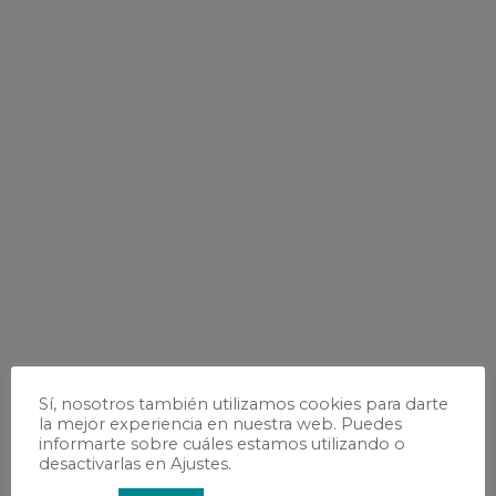
Sí, nosotros también utilizamos cookies para darte
la mejor experiencia en nuestra web. Puedes
informarte sobre cuáles estamos utilizando o
desactivarlas en Ajustes.