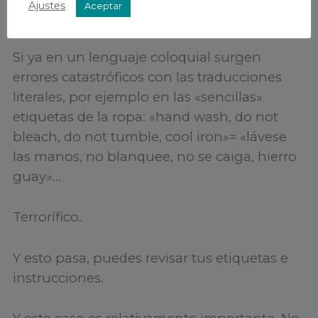
Ajustes
Aceptar
Traducción técnica
Si ya en un lenguaje coloquial surgen
errores catastróficos con las traducciones
literales, por ejemplo en las «sencillas»
etiquetas de la ropa: «hand wash, do not
bleach, do not tumble, cool iron»= «lávese
las manos, no blanquee, no se caiga, hierro
guay»…
Terrorífico.
Y esto pasa, puedes revisar tus etiquetas e
instrucciones.