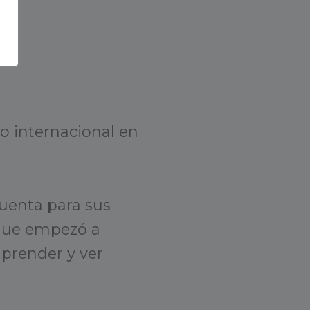
o internacional en
cuenta para sus
 que empezó a
aprender y ver