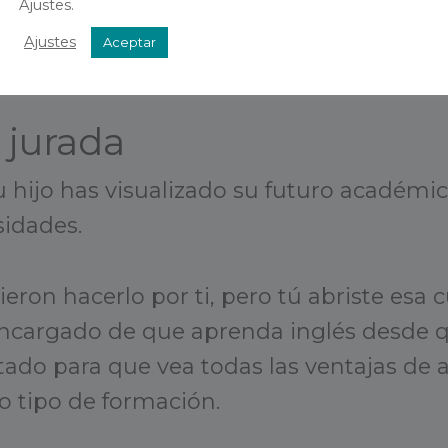
Ajustes.
Ajustes
Aceptar
 jurada
 hijo has visualizado su futuro académic
sidades.
eron hacerlo por ti, pero tú abriste esa 
 encargado de que aprenda inglés desde
ntado para que vea todas las ventajas de 
ro tipo de formación.