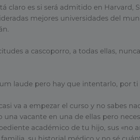
tá claro es si será admitido en Harvard, 
ideradas mejores universidades del mund
tán.
citudes a cascoporro, a todas ellas, nunca
.
um laude pero hay que intentarlo, por t
asi va a empezar el curso y no sabes na
o una vacante en una de ellas pero nece
pediente académico de tu hijo, sus «no 
de familia, su historial médico y no sé c