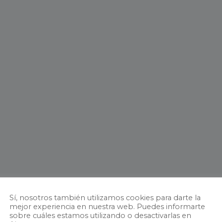
Sí, nosotros también utilizamos cookies para darte la
mejor experiencia en nuestra web. Puedes informarte
sobre cuáles estamos utilizando o desactivarlas en