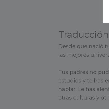
Traducción
Desde que nació tu
las mejores univer
Tus padres no pudi
estudios y te has
hablar. Le has ale
otras culturas y ot