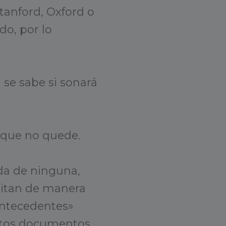
Stanford, Oxford o
o, por lo
 se sabe si sonará
i que no quede.
da de ninguna,
sitan de manera
antecedentes»
uántos documentos