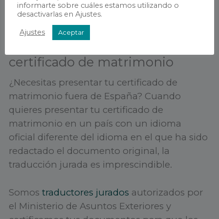
informarte sobre cuáles estamos utilizando o
desactivarlas en Ajustes.
Ajustes
Aceptar
Servicio de traducción del
certificado de matrimonio
¿Necesitas presentar tu certificado de
matrimonio fuera de España? Cuando
quieres presentar tu certificado de
matrimonio en un país con un idioma
oficial diferente del idioma en el que ha sido
redactado el documento original, la
traducción jurada es imprescindible.
Somos
traductores jurados
autorizados por
el Ministerio de Asuntos Exteriores y