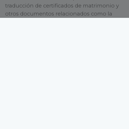
traducción de certificados de matrimonio y
otros documentos relacionados como la
certificación literal de nacimiento, certificado
de soltería o certificado de divorcio.
Plazos de entrega
Ofrecemos la posibilidad de entregar el
certificado de matrimonio traducido con
carácter urgente, si es necesario, o en los
plazos requeridos por el cliente.
Traducción de certificados de
matrimonio