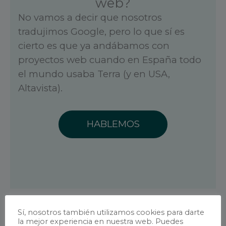
web?
No vamos a decir que nosotros
tradujimos Google, pero lo que sí es
cierto es que ya andábamos con
proyectos web cuando en España todo
el mundo usaba Terra (y en USA,
Altavista).
HABLEMOS
La traducción de
e-commerce
:
Sí, nosotros también utilizamos cookies para darte
la mejor experiencia en nuestra web. Puedes