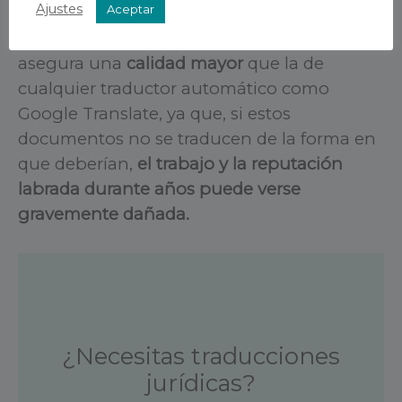
Ajustes
Aceptar
Un equipo de profesionales de la traducción
asegura una
calidad mayor
que la de
cualquier traductor automático como
Google Translate, ya que, si estos
documentos no se traducen de la forma en
que deberían,
el trabajo y la reputación
labrada durante años puede verse
gravemente dañada.
¿Necesitas traducciones
jurídicas?