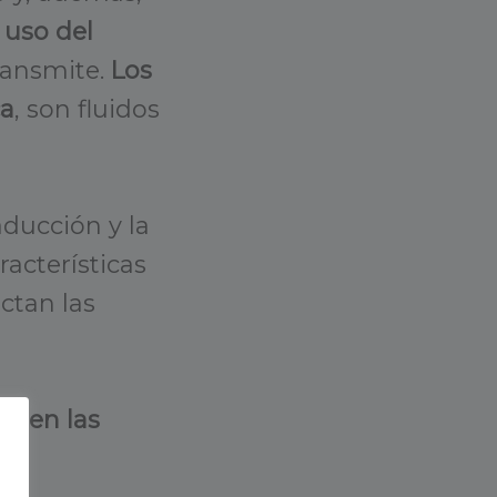
 uso del
ransmite.
Los
ca
, son fluidos
aducción y la
acterísticas
ctan las
as en las