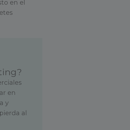
sto en el
retes
ting?
rciales
ar en
a y
pierda al