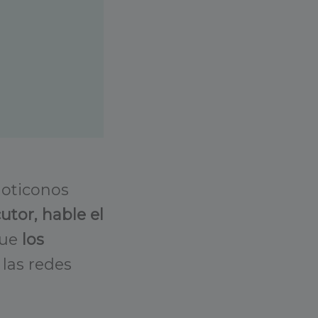
moticonos
utor, hable el
que
los
 las redes