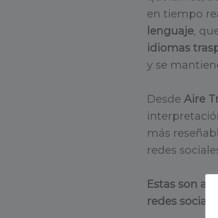
en tiempo rea
lenguaje
, qu
idiomas tras
y se mantiene
Desde
Aire T
interpretació
más reseñabl
redes sociale
Estas son alg
redes sociale