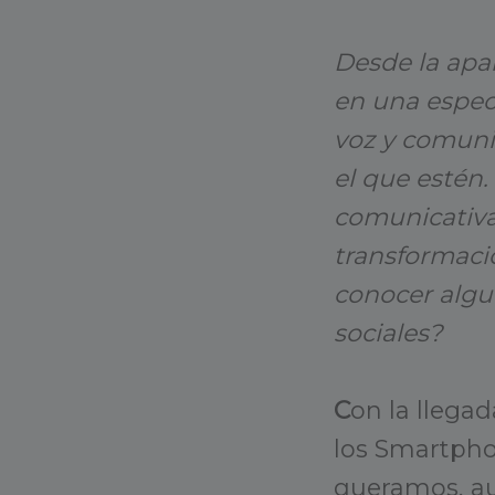
Desde la apar
en una espec
voz y comuni
el que estén.
comunicativ
transformació
conocer algun
sociales?
C
on la llegad
los Smartpho
queramos, au