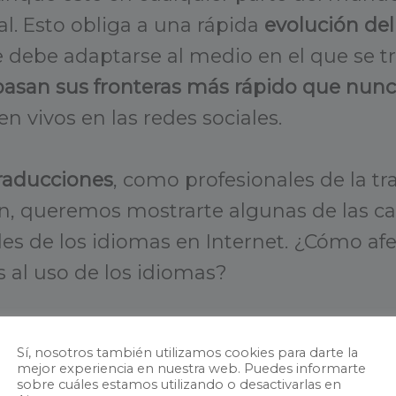
l. Esto obliga a una rápida
evolución del
e debe adaptarse al medio en el que se t
pasan sus fronteras más rápido que nun
n vivos en las redes sociales.
raducciones
, como profesionales de la tr
n, queremos mostrarte algunas de las car
es de los idiomas en Internet. ¿Cómo afe
s al uso de los idiomas?
unas de las curiosidades sobre los idiom
Sí, nosotros también utilizamos cookies para darte la
s:
mejor experiencia en nuestra web. Puedes informarte
sobre cuáles estamos utilizando o desactivarlas en