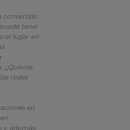
a convertido
 puede tener
 el lugar en
as
a
s. ¿Quieres
las redes
icaciones en
ien
 y, además,