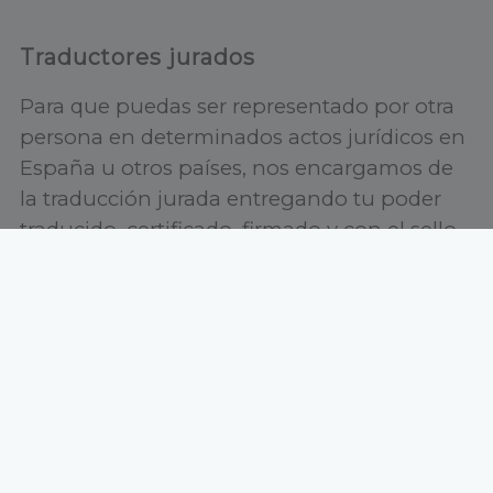
Traductores jurados
Para que puedas ser representado por otra
persona en determinados actos jurídicos en
España u otros países, nos encargamos de
la traducción jurada entregando tu poder
traducido, certificado, firmado y con el sello
oficial del traductor jurado.
Rigor y Profesionalidad
Contamos con traductores especializados
en poderes notariales y otros documentos
judiciales, conocedores del argot legal y
judicial asegurando el máximo rigor y