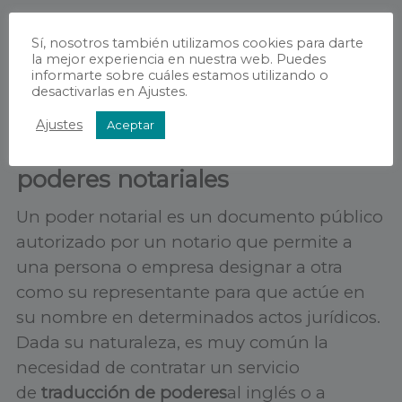
Sí, nosotros también utilizamos cookies para darte
la mejor experiencia en nuestra web. Puedes
informarte sobre cuáles estamos utilizando o
desactivarlas en Ajustes.
Ajustes
Aceptar
Servicio de traducción de
poderes notariales
Un poder notarial es un documento público
autorizado por un notario que permite a
una persona o empresa designar a otra
como su representante para que actúe en
su nombre en determinados actos jurídicos.
Dada su naturaleza, es muy común la
necesidad de contratar un servicio
de
t
raducción de poderes
al inglés o a