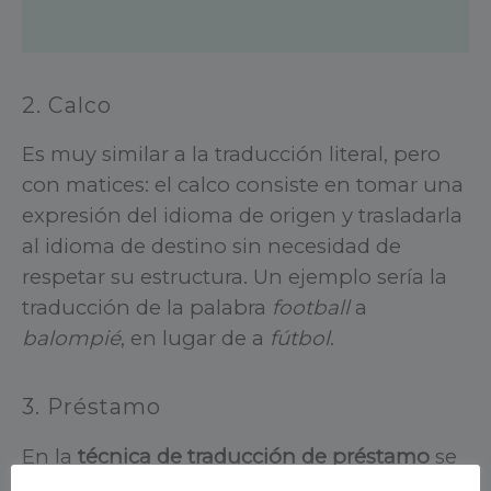
2. Calco
Es muy similar a la traducción literal, pero
con matices: el calco consiste en tomar una
expresión del idioma de origen y trasladarla
al idioma de destino sin necesidad de
respetar su estructura. Un ejemplo sería la
traducción de la palabra
football
a
balompié
, en lugar de a
fútbol
.
3. Préstamo
En la
técnica de traducción de préstamo
se
utiliza una palabra o expresión del texto de