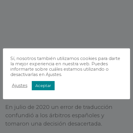
Sí, nosotros también utilizamos cookies para darte
la mejor experiencia en nuestra web. Puedes
informarte sobre cuáles estamos utilizando o
desactivarlas en Ajustes.
Ajustes
Aceptar
Traducción deportiva
En julio de 2020 un error de traducción
confundió a los árbitros españoles y
tomaron una decisión desacertada.